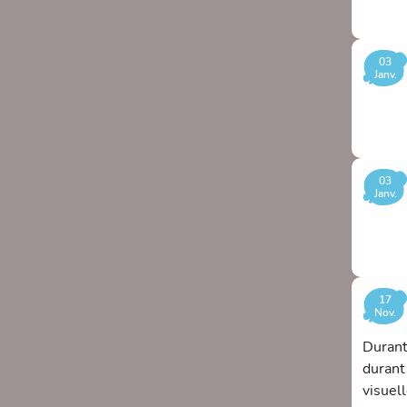
03
Janv.
03
Janv.
17
Nov.
Durant
durant 
visuel