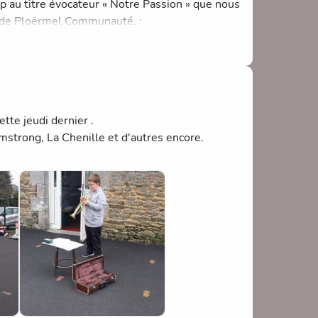
p au titre évocateur « Notre Passion » que nous
e de Ploërmel Communauté. :
otre-passion-meneac-projet-slam-des-eleves-
6200f
tte jeudi dernier .
strong, La Chenille et d'autres encore.