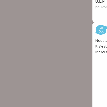
U.L.M.
pouvon
www.pl
20192
20
Oct.
Nous a
Il s'e
Merci 