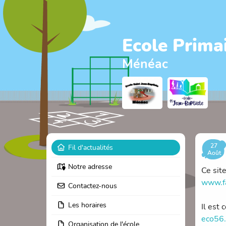
Ecole Prima
Ménéac
27
Fil d'actualités
Août
Notre adresse
Ce sit
www.fa
Contactez-nous
Les horaires
Il est
eco56.
Organisation de l'école