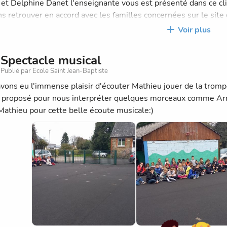
 et Delphine Danet l'enseignante vous est présenté dans ce cli
s retrouver en accord avec les familles concernées sur le sit
Voir plus
oermelcommunaute.bzh/fonctionnalites/photosvideos-128/n
020-24889.html?cHash=5bf0a04509a585420e60845733a
Spectacle musical
Publié par Ecole Saint Jean-Baptiste
vons eu l'immense plaisir d'écouter Mathieu jouer de la trompe
st proposé pour nous interpréter quelques morceaux comme Arm
Mathieu pour cette belle écoute musicale:)