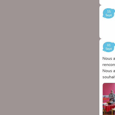
15
Sept.
01
Sept.
Nous a
rencont
Nous a
souhai